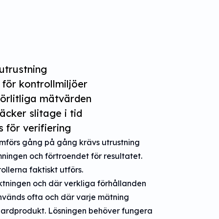
tutrustning
för kontrollmiljöer
lförlitliga mätvärden
cker slitage i tid
för verifiering
omförs gång på gång krävs utrustning
ingen och förtroendet för resultatet.
lerna faktiskt utförs.
ktningen och där verkliga förhållanden
används ofta och där varje mätning
tandardprodukt. Lösningen behöver fungera