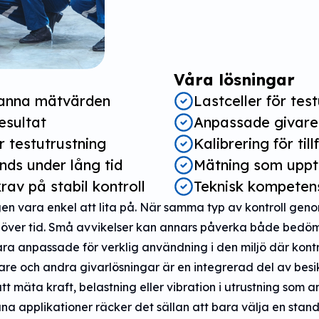
Våra lösningar
anna mätvärden
Lastceller för tes
esultat
Anpassade givare 
 testutrustning
Kalibrering för til
ds under lång tid
Mätning som upptä
av på stabil kontroll
Teknisk kompetens 
en vara enkel att lita på. När samma typ av kontroll gen
över tid. Små avvikelser kan annars påverka både bedömn
 anpassade för verklig användning i den miljö där kontrol
re och andra givarlösningar är en integrerad del av besi
t mäta kraft, belastning eller vibration i utrustning som 
sådana applikationer räcker det sällan att bara välja en s