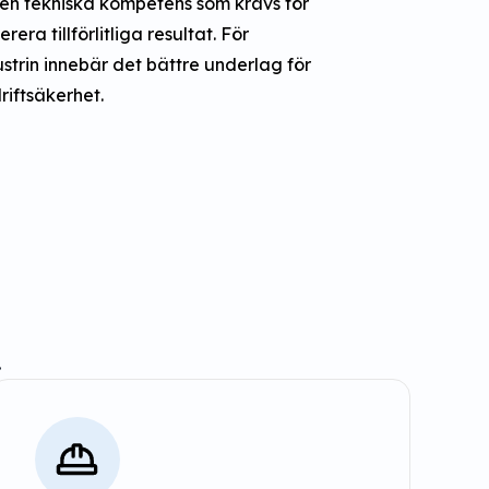
en tekniska kompetens som krävs för
rera tillförlitliga resultat. För
trin innebär det bättre underlag för
riftsäkerhet.
.