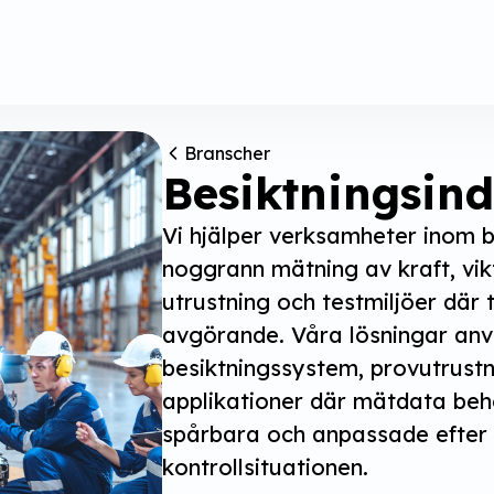
Branscher
Besiktningsind
Vi hjälper verksamheter inom b
noggrann mätning av kraft, vikt
utrustning och testmiljöer där til
avgörande. Våra lösningar anvä
besiktningssystem, provutrust
applikationer där mätdata behö
spårbara och anpassade efter d
kontrollsituationen.