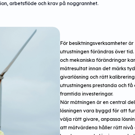
ion, arbetsflöde och krav på noggrannhet.
För besiktningsverksamheter är d
utrustningen förändras över tid
och mekaniska förändringar ka
mätresultat innan det märks tydl
givarlösning och rätt kalibrerin
utrustningens prestanda och få 
framtida investeringar.
När mätningen är en central del
lösningen vara byggd för att fu
välja rätt givare, anpassa lösni
att mätvärdena håller rätt nivå ö