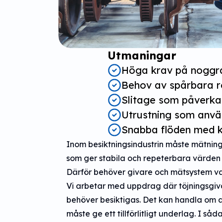
Utmaningar
Höga krav på noggr
Behov av spårbara r
Slitage som påverkar
Utrustning som använ
Snabba flöden med kr
Inom besiktningsindustrin måste mätning
som ger stabila och repeterbara värden 
Därför behöver givare och mätsystem vara
Vi arbetar med uppdrag där töjningsgiva
behöver besiktigas. Det kan handla om at
måste ge ett tillförlitligt underlag. I 