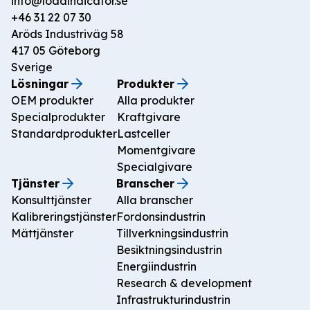
info@loadindicator.se
+46 31 22 07 30
Aröds Industriväg 58

417 05 Göteborg

Sverige
Lösningar
Produkter
OEM produkter
Alla produkter
Specialprodukter
Kraftgivare
Standardprodukter
Lastceller
Momentgivare
Specialgivare
Tjänster
Branscher
Konsulttjänster
Alla branscher
Kalibreringstjänster
Fordonsindustrin
Mättjänster
Tillverkningsindustrin
Besiktningsindustrin
Energiindustrin
Research & development
Infrastrukturindustrin